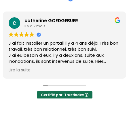
Isabelle POTIER
il y a 10 mois
à. Très bon
Entièrement satisfaits. Travail rapide et e
aux
ier
etit souci
ui a un
nte et le
Certifié par: Trustindex
e +++