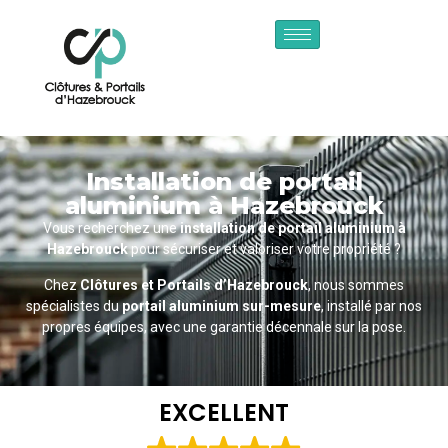
Installation de portail
aluminium à Hazebrouck
Vous recherchez une
installation de portail aluminium à
Hazebrouck
pour sécuriser et valoriser votre propriété ?
Chez
Clôtures et Portails d’Hazebrouck
, nous sommes
spécialistes du
portail aluminium sur-mesure
, installé par nos
propres équipes, avec une garantie décennale sur la pose.
EXCELLENT